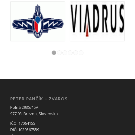
1
2
3
4
5
6
PETER PANČÍK – ZVAROS
Poľná 2935/15A
977 03, Brezno, Slovensko
IČO: 17064155
DIČ: 1020567559