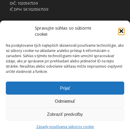
DIČ: 1020567559
IČ DPH: SK1020567559
Spravujte súhlas so súbormi
cookie
STRÁNKY
Na poskytovanie tých najlepších skúseností používame technológie, ako
sú súbory cookie na ukladanie a/alebo prístup k informáciám o
Domov
zariadení. Súhlas s týmito technológiami nám umožní spracovávať
Galéria
údaje, ako je správanie pri prehliadaní alebo jedinečné ID na tejto
stránke. Nesúhlas alebo odvolanie súhlasu môže nepriaznivo ovplyvniť
Kontakt
určité vlastnosti a funkcie.
Referencie
Vykurovanie
Prijať
Zásady používania súborov cookie (EÚ)
Odmietnuť
Zobraziť predvoľby
Zásady používania súborov cookie
© Autorské práva -
Zvaros.eu
-
Enfold WordPress Theme by Kriesi