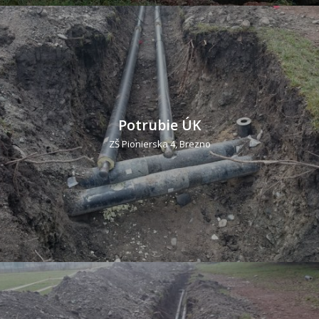
Potrubie ÚK
ZŠ Pionierska 4, Brezno