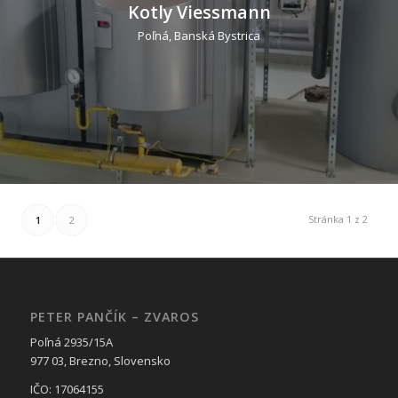
Kotly Viessmann
Poľná, Banská Bystrica
Stránka 1 z 2
1
2
PETER PANČÍK – ZVAROS
Poľná 2935/15A
977 03, Brezno, Slovensko
IČO: 17064155