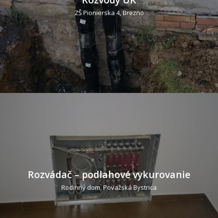
ZŠ Pionierska 4, Brezno
Rozvádač – podlahové vykurovanie
Rodinný dom, Považská Bystrica