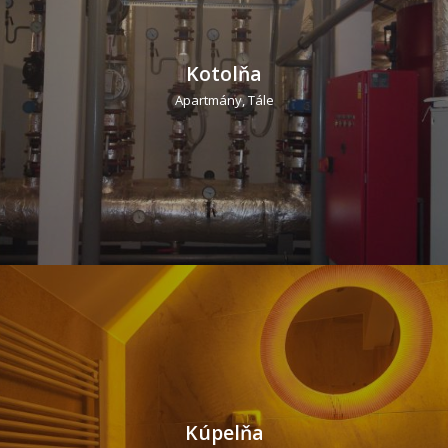
Kotolňa
Apartmány, Tále
Kúpelňa