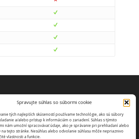
Spravujte súhlas so súbormi cookie
anie tých najlepších skúseností používame technológie, ako sú súbory
kladanie a/alebo prístup k informáciám o zariadení. Súhlas s týmito
mi nám umožní spracovávať údaje, ako je správanie pri prehliadaní alebo
D na tejto stránke. Nesúhlas alebo odvolanie súhlasu môže nepriaznivo
kie (EÚ)
čité vlastnosti a funkcie.