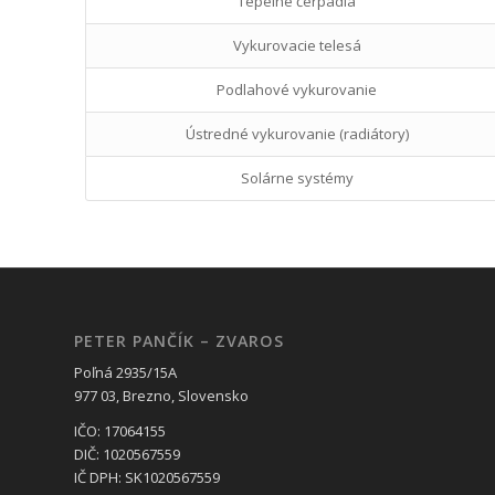
Tepelné čerpadlá
Vykurovacie telesá
Podlahové vykurovanie
Ústredné vykurovanie (radiátory)
Solárne systémy
PETER PANČÍK – ZVAROS
Poľná 2935/15A
977 03, Brezno, Slovensko
IČO: 17064155
DIČ: 1020567559
IČ DPH: SK1020567559