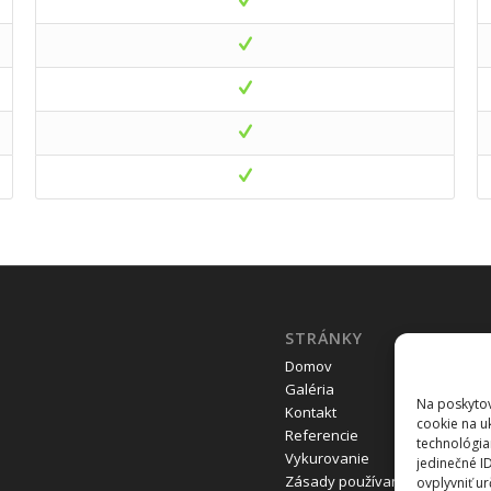
STRÁNKY
Domov
Galéria
Na poskytov
Kontakt
cookie na u
Referencie
technológia
Vykurovanie
jedinečné I
Zásady používania súborov coo
ovplyvniť ur