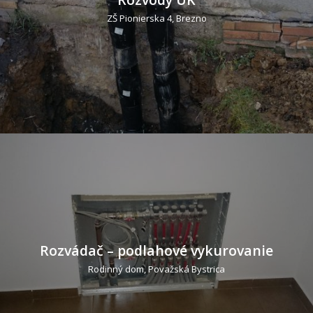
ZŠ Pionierska 4, Brezno
Rozvádač – podlahové vykurovanie
Rodinný dom, Považská Bystrica