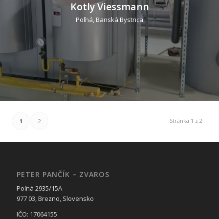
Kotly Viessmann
Poľná, Banská Bystrica
Stránka 1 z 2
1
2
PETER PANČÍK – ZVAROS
Poľná 2935/15A
977 03, Brezno, Slovensko
IČO: 17064155