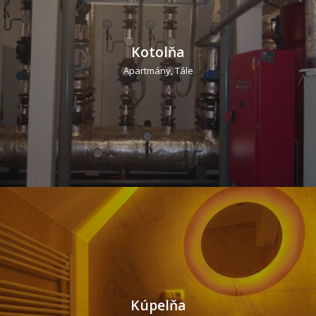
Kotolňa
Apartmány, Tále
Kúpelňa