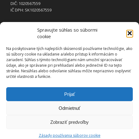
DIČ: 1020567559
IČ DPH: SK1020567559
Spravujte súhlas so súbormi
cookie
STRÁNKY
Na poskytovanie tých najlepších skúseností používame technológie, ako
sú súbory cookie na ukladanie a/alebo prístup k informáciám o
Domov
zariadení. Súhlas s týmito technológiami nám umožní spracovávať
Galéria
údaje, ako je správanie pri prehliadaní alebo jedinečné ID na tejto
stránke. Nesúhlas alebo odvolanie súhlasu môže nepriaznivo ovplyvniť
Kontakt
určité vlastnosti a funkcie.
Referencie
Vykurovanie
Prijať
Zásady používania súborov cookie (EÚ)
Odmietnuť
Zobraziť predvoľby
Zásady používania súborov cookie
© Autorské práva -
Zvaros.eu
-
Enfold WordPress Theme by Kriesi