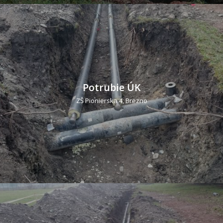
Potrubie ÚK
ZŠ Pionierska 4, Brezno