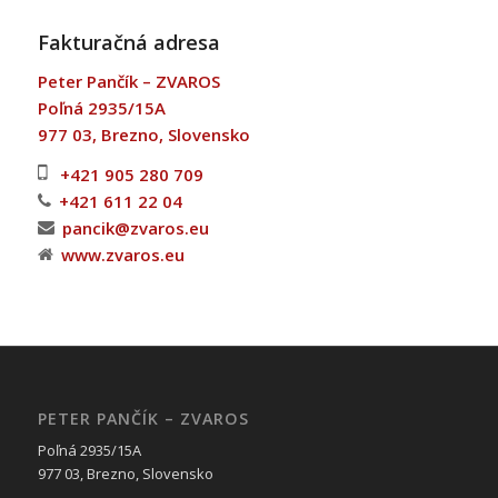
Fakturačná adresa
Peter Pančík – ZVAROS
Poľná 2935/15A
977 03, Brezno, Slovensko
+421 905 280 709
+421 611 22 04
pancik@zvaros.eu
www.zvaros.eu
PETER PANČÍK – ZVAROS
Poľná 2935/15A
977 03, Brezno, Slovensko