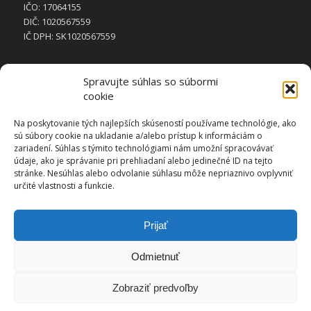
IČO: 17064155
DIČ: 1020567559
IČ DPH: SK1020567559
Spravujte súhlas so súbormi
cookie
STRÁNKY
Na poskytovanie tých najlepších skúseností používame technológie, ako
sú súbory cookie na ukladanie a/alebo prístup k informáciám o
Domov
zariadení. Súhlas s týmito technológiami nám umožní spracovávať
Galéria
údaje, ako je správanie pri prehliadaní alebo jedinečné ID na tejto
stránke. Nesúhlas alebo odvolanie súhlasu môže nepriaznivo ovplyvniť
Kontakt
určité vlastnosti a funkcie.
Referencie
Vykurovanie
Prijať
Zásady používania súborov cookie (EÚ)
Odmietnuť
Zobraziť predvoľby